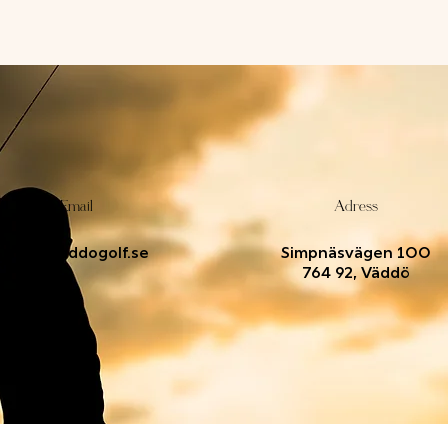
Email
Adress
info@vaddogolf.se
Simpnäsvägen 100
764 92, Väddö