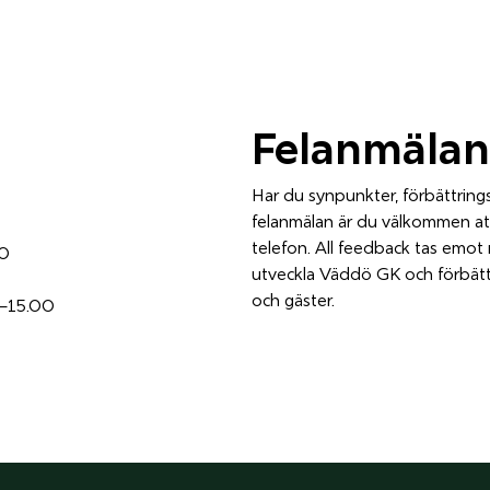
Felanmälan
Har du synpunkter, förbättring
felanmälan är du välkommen att
telefon. All feedback tas emot
00
utveckla Väddö GK och förbät
och gäster.
0–15.00