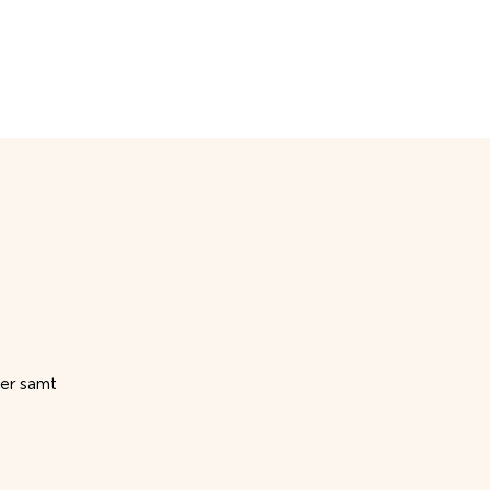
BLI MEDLEM
PLATSER
KONTAKT
ter samt