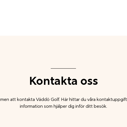
EM
TÄVLA
TRÄNA
RESTAURANG
KLUBBEN
STÄLL
Kontakta oss
en att kontakta Väddö Golf. Här hittar du våra kontaktuppgif
information som hjälper dig inför ditt besök.