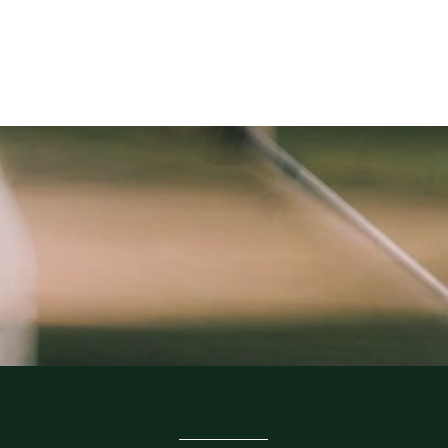
EM
TÄVLA
TRÄNA
RESTAURANG
KLUBBEN
STÄLL