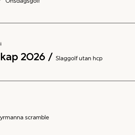
Onsdagsgolf
i
skap 2026 /
Slaggolf utan hcp
yrmanna scramble